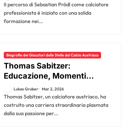
Il percorso di Sebastian Prödl come calciatore
professionista è iniziato con una solida
formazione nei...
Biografie dei Giocatori delle Stelle del Calcio Austriaco
Thomas Sabitzer:
Educazione, Momenti
salienti della carriera, Stile di
Lukas Gruber
Mar 2, 2026
gioco
Thomas Sabitzer, un calciatore austriaco, ha
costruito una carriera straordinaria plasmata
dalla sua passione per...