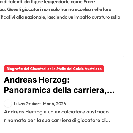
a di talenti, da figure leggendarie come Franz
 Questi giocatori non solo hanno eccelso nelle loro
ficativi alla nazionale, lasciando un impatto duraturo sullo
Biografie dei Giocatori delle Stelle del Calcio Austriaco
Andreas Herzog:
Panoramica della carriera,
Presenze internazionali,
Lukas Gruber
Mar 4, 2026
Ruolo di allenatore
Andreas Herzog è un ex calciatore austriaco
rinomato per la sua carriera di giocatore di...