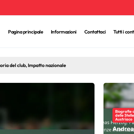
Pagina principale
Informazioni
Contattaci
Tutti i con
i anni, Contributi al club, Eredità internazionale
Biografie 
delle Stell
Austriaco
Andrea