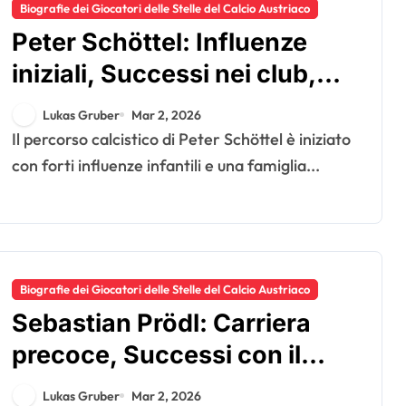
Biografie dei Giocatori delle Stelle del Calcio Austriaco
Peter Schöttel: Influenze
iniziali, Successi nei club,
Pensionamento
Lukas Gruber
Mar 2, 2026
Il percorso calcistico di Peter Schöttel è iniziato
con forti influenze infantili e una famiglia...
Biografie dei Giocatori delle Stelle del Calcio Austriaco
Sebastian Prödl: Carriera
precoce, Successi con il
club, Gioco internazionale
Lukas Gruber
Mar 2, 2026