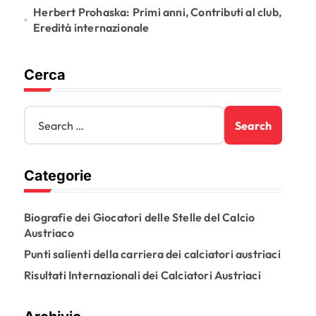
Herbert Prohaska: Primi anni, Contributi al club,
Eredità internazionale
Cerca
S
e
a
r
Categorie
c
h
f
Biografie dei Giocatori delle Stelle del Calcio
o
Austriaco
r
:
Punti salienti della carriera dei calciatori austriaci
Risultati Internazionali dei Calciatori Austriaci