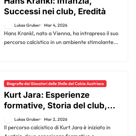
Hans Krankl: Infanzia,
Successi nei club, Eredità
Lukas Gruber
Mar 4, 2026
Hans Krankl, nato a Vienna, ha intrapreso il suo
percorso calcistico in un ambiente stimolante...
Biografie dei Giocatori delle Stelle del Calcio Austriaco
Kurt Jara: Esperienze
formative, Storia del club,
Impatto nazionale
Lukas Gruber
Mar 2, 2026
Il percorso calcistico di Kurt Jara è iniziato in