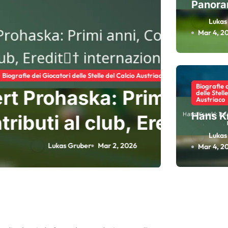
Panora
carrier
Lukas
Presen
Mar 4, 2
interna
Ruolo d
e del Calcio Austriaco
Biografie 
: Primi anni,
And
delle Stell
Austriaco
Hans K
lub, Eredità
car
Infanzi
Lukas
onale
nei clu
r 2, 2026
Mar 4, 2