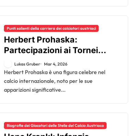
Punti salienti della carriera dei calciatori austriaci
Herbert Prohaska:
Partecipazioni ai Tornei
Maggiori, Successi nei Club,
Lukas Gruber
Mar 4, 2026
Ruoli di Leadership
Herbert Prohaska è una figura celebre nel
calcio internazionale, noto per le sue
apparizioni significative...
Biografie dei Giocatori delle Stelle del Calcio Austriaco