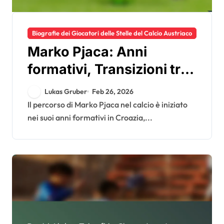
Biografie dei Giocatori delle Stelle del Calcio Austriaco
Marko Pjaca: Anni
formativi, Transizioni tra i
club, Impatto nazionale
Lukas Gruber
Feb 26, 2026
Il percorso di Marko Pjaca nel calcio è iniziato
nei suoi anni formativi in Croazia,...