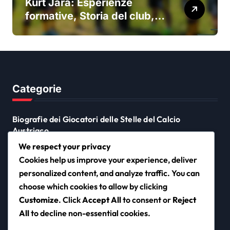
Kurt Jara: Esperienze
formative, Storia del club,
Impatto nazionale
Categorie
Biografie dei Giocatori delle Stelle del Calcio
Austriaco
Punti salienti della carriera dei calciatori austriaci
We respect your privacy
Cookies help us improve your experience, deliver
Risultati Internazionali dei Calciatori Austriaci
personalized content, and analyze traffic. You can
choose which cookies to allow by clicking
Customize
. Click
Accept All
to consent or
Reject
squeezr.it
All
to decline non-essential cookies.