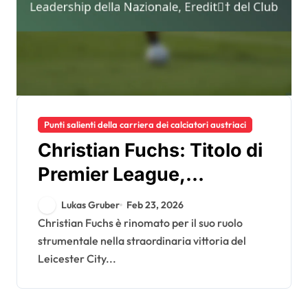
Punti salienti della carriera dei calciatori austriaci
Christian Fuchs: Titolo di
Premier League,
Leadership della
Lukas Gruber
Feb 23, 2026
Nazionale, Eredità del
Christian Fuchs è rinomato per il suo ruolo
strumentale nella straordinaria vittoria del
Club
Leicester City...