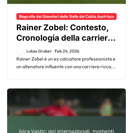
Biografie dei Giocatori delle Stelle del Calcio Austriaco
Rainer Zobel: Contesto,
Cronologia della carriera,
Influenza come
Lukas Gruber
Feb 24, 2026
allenatore
Rainer Zobel è un ex calciatore professionista e
un allenatore influente con una carriera ricca...