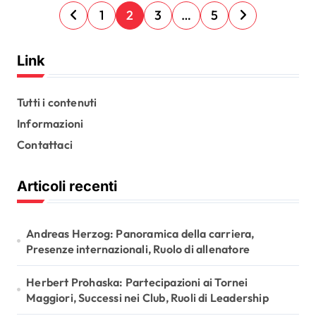
P
1
2
3
…
5
o
s
Link
t
s
Tutti i contenuti
Informazioni
p
Contattaci
a
g
Articoli recenti
i
n
Andreas Herzog: Panoramica della carriera,
a
Presenze internazionali, Ruolo di allenatore
t
Herbert Prohaska: Partecipazioni ai Tornei
i
Maggiori, Successi nei Club, Ruoli di Leadership
o