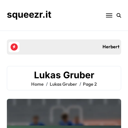
Skip
to
squeezr.it
content
Herbert Prohaska: Primi anni, Contributi al club, E
Lukas Gruber
Home
Lukas Gruber
Page 2