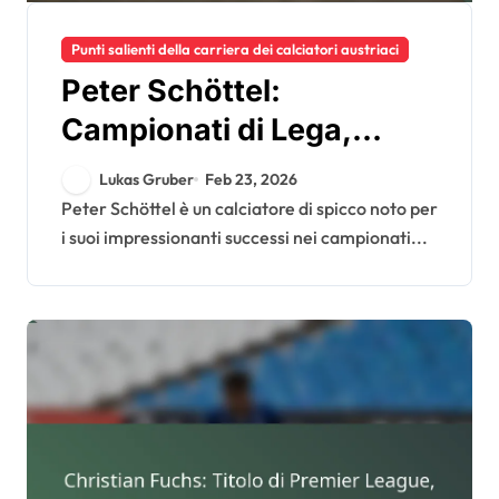
Punti salienti della carriera dei calciatori austriaci
Peter Schöttel:
Campionati di Lega,
Vittorie in Coppa, Partite
Lukas Gruber
Feb 23, 2026
Internazionali
Peter Schöttel è un calciatore di spicco noto per
i suoi impressionanti successi nei campionati...