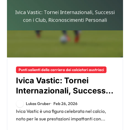
Punti salienti della carriera dei calciatori austriaci
Ivica Vastic: Tornei
Internazionali, Successi
con i Club,
Lukas Gruber
Feb 26, 2026
Riconoscimenti Personali
Ivica Vastic è una figura celebrata nel calcio,
noto per le sue prestazioni impattanti con...