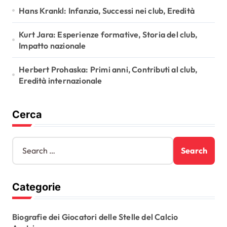
Hans Krankl: Infanzia, Successi nei club, Eredità
n
Kurt Jara: Esperienze formative, Storia del club,
Impatto nazionale
Herbert Prohaska: Primi anni, Contributi al club,
Eredità internazionale
Cerca
S
e
a
r
Categorie
c
h
f
Biografie dei Giocatori delle Stelle del Calcio
o