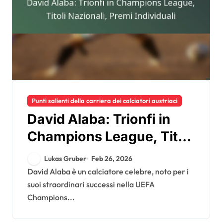
Punti salienti della carriera dei calciatori austriaci
David Alaba: Trionfi in
Champions League, Titoli
Nazionali, Premi
Lukas Gruber
Feb 26, 2026
Individuali
David Alaba è un calciatore celebre, noto per i
suoi straordinari successi nella UEFA
Champions...