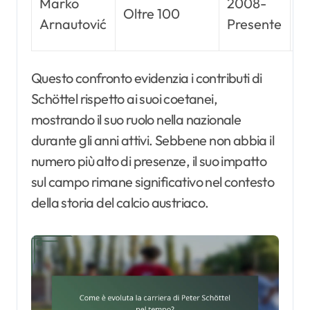
Marko
2008-
Oltre 100
E
Arnautović
Presente
2
Questo confronto evidenzia i contributi di
Schöttel rispetto ai suoi coetanei,
mostrando il suo ruolo nella nazionale
durante gli anni attivi. Sebbene non abbia il
numero più alto di presenze, il suo impatto
sul campo rimane significativo nel contesto
della storia del calcio austriaco.