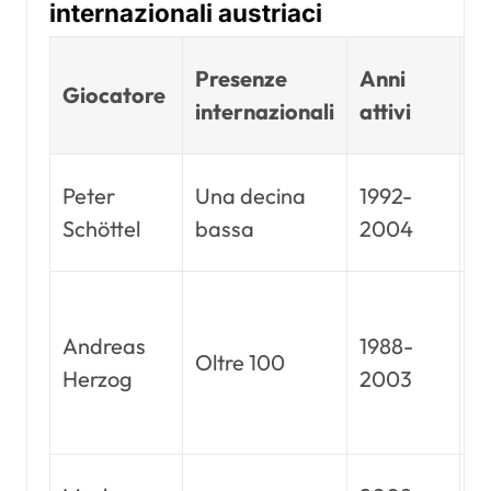
internazionali austriaci
T
Presenze
Anni
Giocatore
di
internazionali
attivi
ri
U
Peter
Una decina
1992-
E
Schöttel
bassa
2004
2
C
d
Andreas
1988-
Oltre 100
M
Herzog
2003
F
1
U