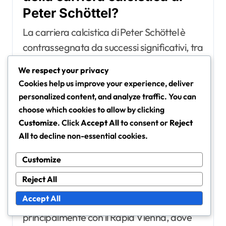
Peter Schöttel?
La carriera calcistica di Peter Schöttel è
contrassegnata da successi significativi, tra
cui numerosi campionati di lega, vittorie in
We respect your privacy
coppa e partite internazionali che mettono
Cookies help us improve your experience, deliver
in mostra il suo talento e impatto nello sport.
personalized content, and analyze traffic. You can
I suoi contributi sia come giocatore che
choose which cookies to allow by clicking
come allenatore hanno lasciato un’eredità
Customize
. Click
Accept All
to consent or
Reject
All
to decline non-essential cookies.
duratura nel calcio.
Customize
Campionati di lega vinti
Reject All
Durante la sua carriera da giocatore, Peter
Accept All
Schöttel ha vinto diversi campionati di lega,
principalmente con il Rapid Vienna, dove