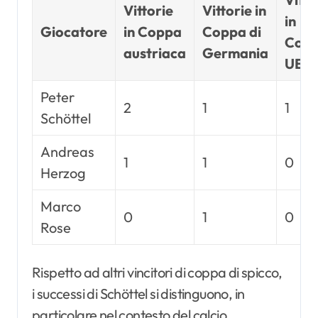
Vittorie
Vittorie in
in
Giocatore
in Coppa
Coppa di
Cop
austriaca
Germania
UEF
Peter
2
1
1
Schöttel
Andreas
1
1
0
Herzog
Marco
0
1
0
Rose
Rispetto ad altri vincitori di coppa di spicco,
i successi di Schöttel si distinguono, in
particolare nel contesto del calcio