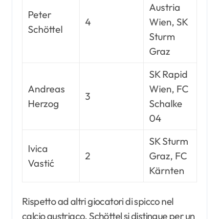
Austria
Peter
4
Wien, SK
Schöttel
Sturm
Graz
SK Rapid
Andreas
Wien, FC
3
Herzog
Schalke
04
SK Sturm
Ivica
2
Graz, FC
Vastić
Kärnten
Rispetto ad altri giocatori di spicco nel
calcio austriaco, Schöttel si distingue per un