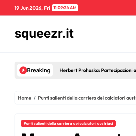
Skip
19 Jun 2026, Fri
11:09:25 AM
to
content
squeezr.it
Herbert Prohaska: Partecipazioni ai
Breaking
Home
Punti salienti della carriera dei calciatori aust
Punti salienti della carriera dei calciatori austriaci