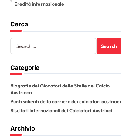
Eredità internazionale
Cerca
S
e
a
r
Categorie
c
h
f
Biografie dei Giocatori delle Stelle del Calcio
o
Austriaco
r
:
Punti salienti della carriera dei calciatori austriaci
Risultati Internazionali dei Calciatori Austriaci
Archivio