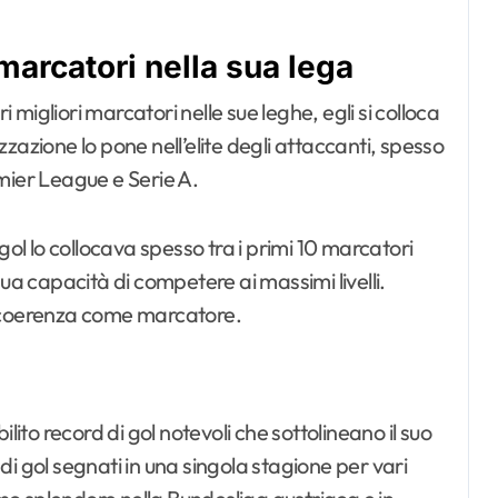
 marcatori nella sua lega
migliori marcatori nelle sue leghe, egli si colloca
izzazione lo pone nell’elite degli attaccanti, spesso
mier League e Serie A.
gol lo collocava spesso tra i primi 10 marcatori
ua capacità di competere ai massimi livelli.
e coerenza come marcatore.
lito record di gol notevoli che sottolineano il suo
i gol segnati in una singola stagione per vari