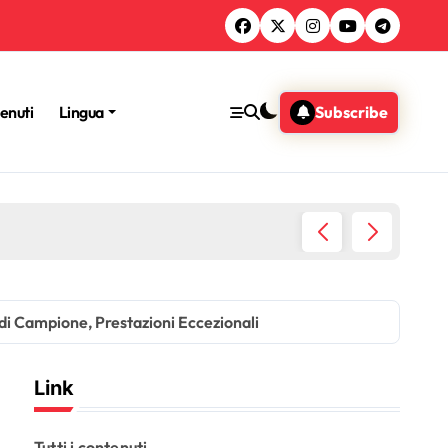
tenuti
Lingua
Subscribe
Hans Kr
di Campione, Prestazioni Eccezionali
Link
Tutti i contenuti